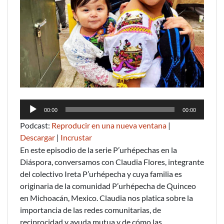
Reproductor
00:00
00:00
de
Podcast:
Reproducir en una nueva ventana
|
audio
Descargar
|
Incrustar
En este episodio de la serie P’urhépechas en la
Diáspora, conversamos con Claudia Flores, integrante
del colectivo Ireta P’urhépecha y cuya familia es
originaria de la comunidad P’urhépecha de Quinceo
en Michoacán, Mexico. Claudia nos platica sobre la
importancia de las redes comunitarias, de
reciprocidad y ayuda mutua y de cómo las