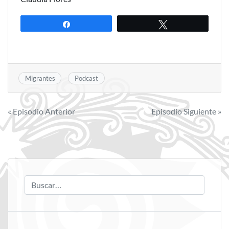
Compartir
Twittear
Migrantes
Podcast
Navegación
« Episodio Anterior
Episodio Siguiente »
de
entradas