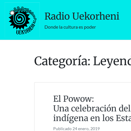
Skip
to
Radio Uekorheni
content
Donde la cultura es poder
Categoría:
Leyen
El Powow:
Una celebración de
indígena en los Es
Publicado
24 enero, 2019