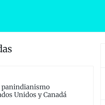
das
l panindianismo
tados Unidos y Canadá