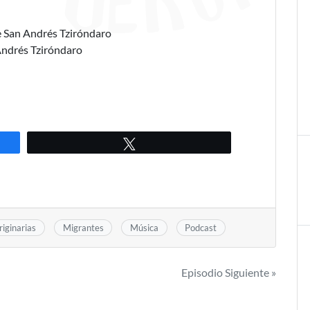
e San Andrés Tziróndaro
Andrés Tziróndaro
Twittear
iginarias
Migrantes
Música
Podcast
Episodio Siguiente »