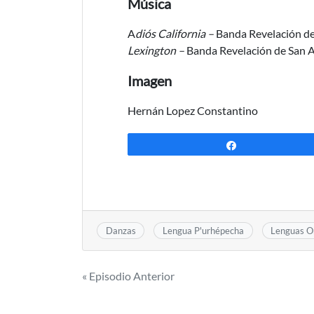
Música
A
diós California –
Banda Revelación d
Lexington –
Banda Revelación de San 
Imagen
Hernán Lopez Constantino
Compartir
Danzas
Lengua P'urhépecha
Lenguas Or
Navegación
« Episodio Anterior
de