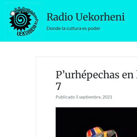
Skip
to
Radio Uekorheni
content
Donde la cultura es poder
P’urhépechas en 
7
Publicado
5 septiembre, 2021