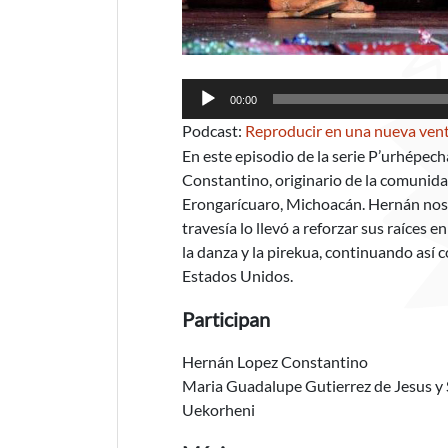
Reproductor
00:00
de
Podcast:
Reproducir en una nueva ven
audio
En este episodio de la serie P’urhépec
Constantino, originario de la comunida
Erongarícuaro, Michoacán. Hernán nos 
travesía lo llevó a reforzar sus raíces 
la danza y la pirekua, continuando así 
Estados Unidos.
Participan
Hernán Lopez Constantino
Maria Guadalupe Gutierrez de Jesus y 
Uekorheni