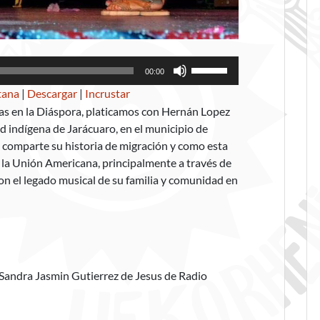
Utiliza
00:00
las
tana
|
Descargar
|
Incrustar
teclas
has en la Diáspora, platicamos con Hernán Lopez
de
d indígena de Jarácuaro, en el municipio de
flecha
comparte su historia de migración y como esta
arriba/abajo
en la Unión Americana, principalmente a través de
para
con el legado musical de su familia y comunidad en
aumentar
o
disminuir
el
volumen.
Sandra Jasmin Gutierrez de Jesus de Radio