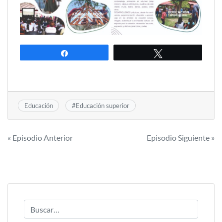
Compartir
Twittear
Educación
#
Educación superior
Navegación
« Episodio Anterior
Episodio Siguiente »
de
entradas